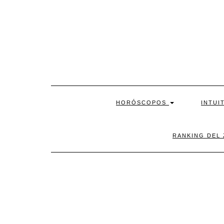
Skip
to
content
HORÓSCOPOS
INTUI
RANKING DEL