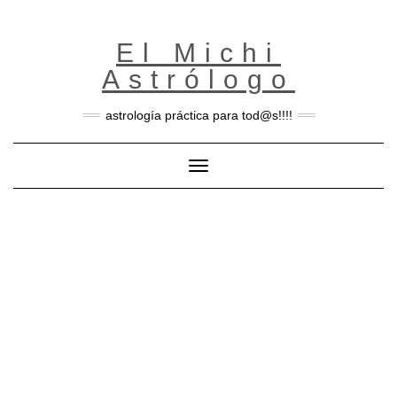
Skip
to
content
El Michi
Astrólogo
astrología práctica para tod@s!!!!
Toggle Navigation