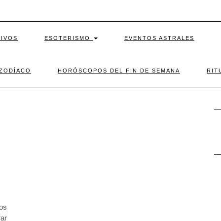
TIVOS
ESOTERISMO
EVENTOS ASTRALES
 ZODÍACO
HORÓSCOPOS DEL FIN DE SEMANA
RIT
los
ar