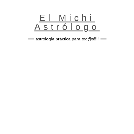
Skip
to
content
El Michi
Astrólogo
astrología práctica para tod@s!!!!