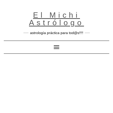
Skip
to
content
El Michi
Astrólogo
astrología práctica para tod@s!!!!
Toggle Navigation