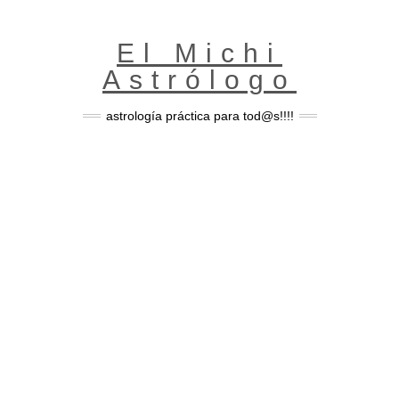
Skip
to
content
El Michi
Astrólogo
astrología práctica para tod@s!!!!