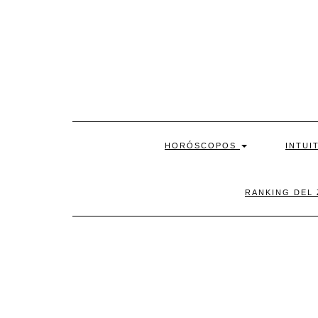
Skip
to
content
HORÓSCOPOS
INTUI
RANKING DEL