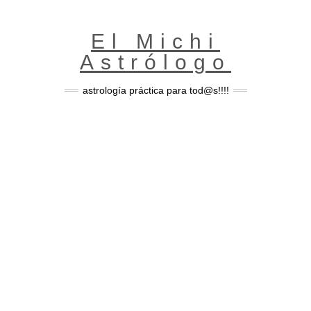
Skip
to
content
El Michi
Astrólogo
astrología práctica para tod@s!!!!