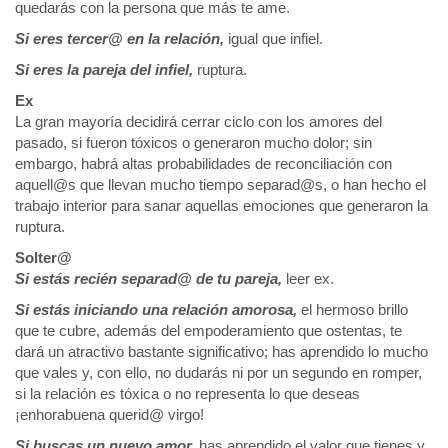
quedarás con la persona que más te ame.
Si eres tercer@ en la relación,
igual que infiel.
Si eres la pareja del infiel,
ruptura.
Ex
La gran mayoría decidirá cerrar ciclo con los amores del
pasado, si fueron tóxicos o generaron mucho dolor; sin
embargo, habrá altas probabilidades de reconciliación con
aquell@s que llevan mucho tiempo separad@s, o han hecho el
trabajo interior para sanar aquellas emociones que generaron la
ruptura.
Solter@
Si estás recién separad@ de tu pareja,
leer ex.
Si estás iniciando una relación amorosa,
el hermoso brillo
que te cubre, además del empoderamiento que ostentas, te
dará un atractivo bastante significativo; has aprendido lo mucho
que vales y, con ello, no dudarás ni por un segundo en romper,
si la relación es tóxica o no representa lo que deseas
¡enhorabuena querid@ virgo!
Si buscas un nuevo amor,
has aprendido el valor que tienes y