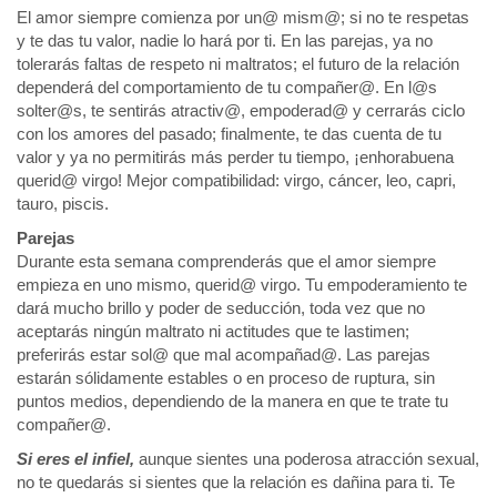
El amor siempre comienza por un@ mism@; si no te respetas
y te das tu valor, nadie lo hará por ti. En las parejas, ya no
tolerarás faltas de respeto ni maltratos; el futuro de la relación
dependerá del comportamiento de tu compañer@. En l@s
solter@s, te sentirás atractiv@, empoderad@ y cerrarás ciclo
con los amores del pasado; finalmente, te das cuenta de tu
valor y ya no permitirás más perder tu tiempo, ¡enhorabuena
querid@ virgo! Mejor compatibilidad: virgo, cáncer, leo, capri,
tauro, piscis.
Parejas
Durante esta semana comprenderás que el amor siempre
empieza en uno mismo, querid@ virgo. Tu empoderamiento te
dará mucho brillo y poder de seducción, toda vez que no
aceptarás ningún maltrato ni actitudes que te lastimen;
preferirás estar sol@ que mal acompañad@. Las parejas
estarán sólidamente estables o en proceso de ruptura, sin
puntos medios, dependiendo de la manera en que te trate tu
compañer@.
Si eres el infiel,
aunque sientes una poderosa atracción sexual,
no te quedarás si sientes que la relación es dañina para ti. Te