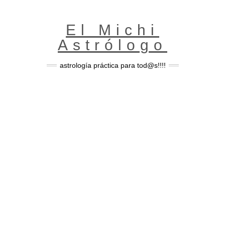
Skip
to
content
El Michi
Astrólogo
astrología práctica para tod@s!!!!