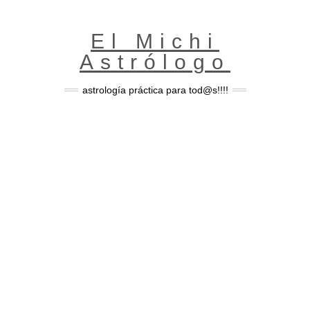
Skip
to
content
El Michi
Astrólogo
astrología práctica para tod@s!!!!