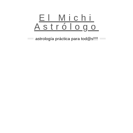
Skip
to
content
El Michi
Astrólogo
astrología práctica para tod@s!!!!