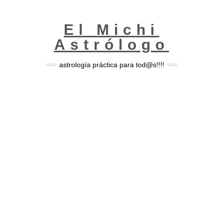
Skip
to
content
El Michi
Astrólogo
astrología práctica para tod@s!!!!