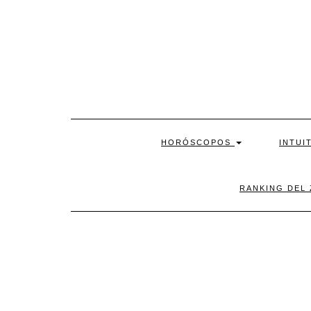
Skip
to
content
HORÓSCOPOS
INTUI
RANKING DEL