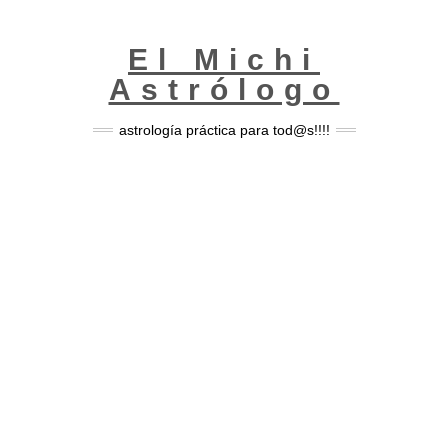
Skip
to
content
El Michi
Astrólogo
astrología práctica para tod@s!!!!