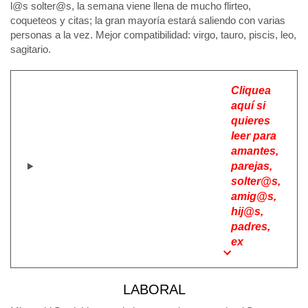
l@s solter@s, la semana viene llena de mucho flirteo,
coqueteos y citas; la gran mayoría estará saliendo con varias
personas a la vez. Mejor compatibilidad: virgo, tauro, piscis, leo,
sagitario.
Cliquea
aquí si
quieres
leer para
amantes,
parejas,
solter@s,
amig@s,
hij@s,
padres,
ex
LABORAL