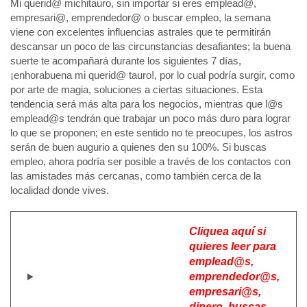
Mi querid@ michitauro, sin importar si eres emplead@,
empresari@, emprendedor@ o buscar empleo, la semana
viene con excelentes influencias astrales que te permitirán
descansar un poco de las circunstancias desafiantes; la buena
suerte te acompañará durante los siguientes 7 días,
¡enhorabuena mi querid@ tauro!, por lo cual podría surgir, como
por arte de magia, soluciones a ciertas situaciones. Esta
tendencia será más alta para los negocios, mientras que l@s
emplead@s tendrán que trabajar un poco más duro para lograr
lo que se proponen; en este sentido no te preocupes, los astros
serán de buen augurio a quienes den su 100%. Si buscas
empleo, ahora podría ser posible a través de los contactos con
las amistades más cercanas, como también cerca de la
localidad donde vives.
Cliquea aquí si
quieres leer para
emplead@s,
emprendedor@s,
empresari@s,
dinero, buscas