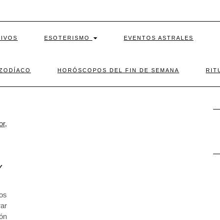
TIVOS
ESOTERISMO
EVENTOS ASTRALES
 ZODÍACO
HORÓSCOPOS DEL FIN DE SEMANA
RIT
Y
los
ar
ión