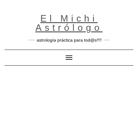
Skip
to
content
El Michi
Astrólogo
astrología práctica para tod@s!!!!
Toggle Navigation