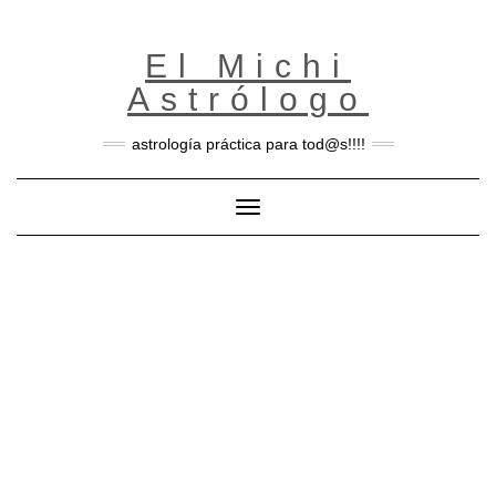
Skip
to
content
El Michi
Astrólogo
astrología práctica para tod@s!!!!
Toggle Navigation