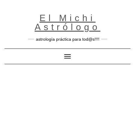
Skip
to
content
El Michi
Astrólogo
astrología práctica para tod@s!!!!
Toggle Navigation