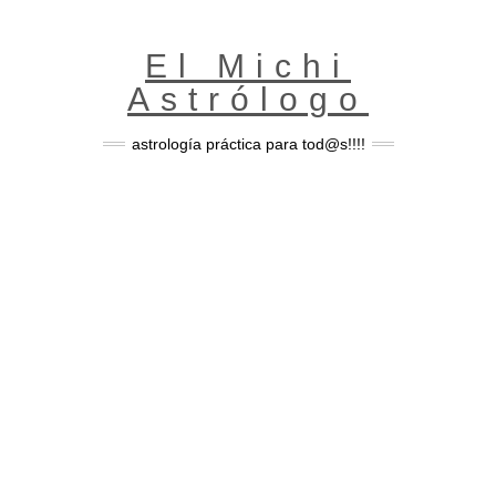
Skip
to
content
El Michi
Astrólogo
astrología práctica para tod@s!!!!