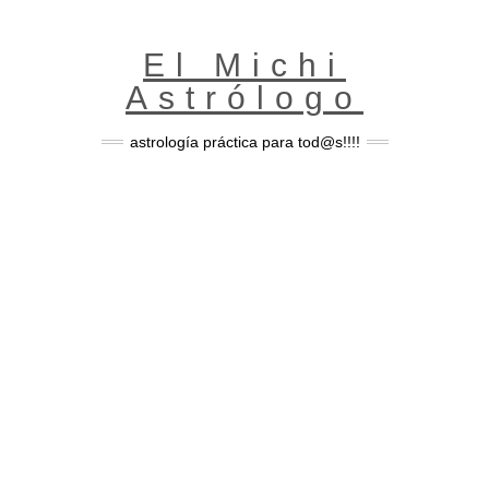
Skip
to
content
El Michi
Astrólogo
astrología práctica para tod@s!!!!