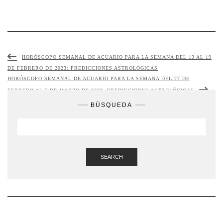
HORÓSCOPO SEMANAL DE ACUARIO PARA LA SEMANA DEL 13 AL 19
DE FEBRERO DE 2023: PREDICCIONES ASTROLÓGICAS
HORÓSCOPO SEMANAL DE ACUARIO PARA LA SEMANA DEL 27 DE
FEBRERO AL 5 DE MARZO DE 2023: PREDICCIONES ASTROLÓGICAS
BÚSQUEDA
SEARCH