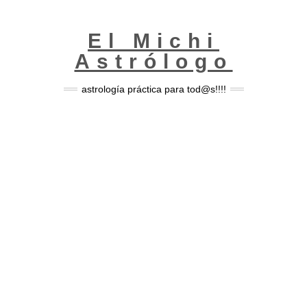
Skip
to
content
El Michi
Astrólogo
astrología práctica para tod@s!!!!